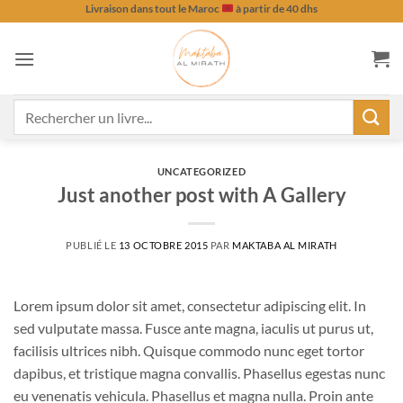
Passer
Livraison dans tout le Maroc
à partir de 40 dhs
au
contenu
Recherche
pour :
UNCATEGORIZED
Just another post with A Gallery
PUBLIÉ LE
13 OCTOBRE 2015
PAR
MAKTABA AL MIRATH
Lorem ipsum dolor sit amet, consectetur adipiscing elit. In
sed vulputate massa. Fusce ante magna, iaculis ut purus ut,
facilisis ultrices nibh. Quisque commodo nunc eget tortor
dapibus, et tristique magna convallis. Phasellus egestas nunc
eu venenatis vehicula. Phasellus et magna nulla. Proin ante