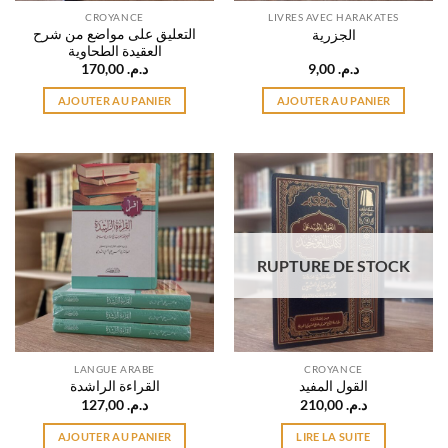
CROYANCE
LIVRES AVEC HARAKATES
التعليق على مواضع من شرح
الجزرية
العقيدة الطحاوية
170,00
د.م.
9,00
د.م.
AJOUTER AU PANIER
AJOUTER AU PANIER
RUPTURE DE STOCK
LANGUE ARABE
CROYANCE
القول المفيد
القراءة الراشدة
127,00
د.م.
210,00
د.م.
AJOUTER AU PANIER
LIRE LA SUITE