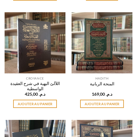
CROYANCE
HADITH
اللآلئ البهية في شرح العقيدة
المنحة الربانية
الواسطية
425,00
د.م.
169,00
د.م.
AJOUTER AU PANIER
AJOUTER AU PANIER