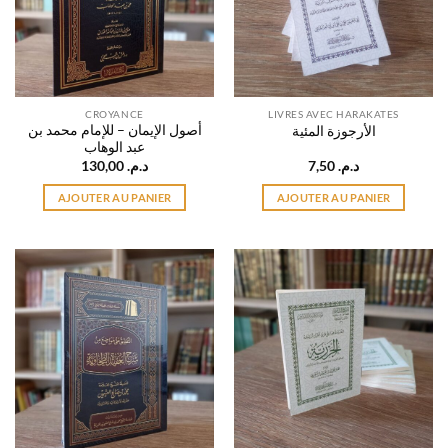
CROYANCE
LIVRES AVEC HARAKATES
أصول الإيمان – للإمام محمد بن
الأرجوزة المئية
عبد الوهاب
130,00
د.م.
7,50
د.م.
AJOUTER AU PANIER
AJOUTER AU PANIER