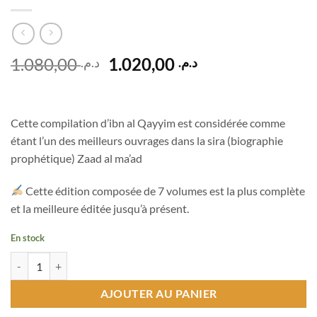
Le
Le
1.080,00
1.020,00
د.م.
د.م.
prix
prix
initial
actuel
était :
est :
Cette compilation d’ibn al Qayyim est considérée comme
د.م. 1.020,00.
د.م. 1.080,00.
étant l’un des meilleurs ouvrages dans la sira (biographie
prophétique) Zaad al ma’ad
Cette édition composée de 7 volumes est la plus complète
et la meilleure éditée jusqu’à présent.
En stock
quantité de زاد المعاد
AJOUTER AU PANIER