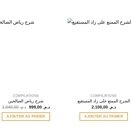
COMPILATIONS
COMPILATIONS
الشرح الممتع على زاد المستقنِع
شرح رياض الصالحين
Le
Le
1.040,00
د.م.
999,00
د.م.
2.100,00
د.م.
prix
prix
initial
actuel
AJOUTER AU PANIER
AJOUTER AU PANIER
était :
est :
د.م. 999,00.
د.م. 1.040,00.