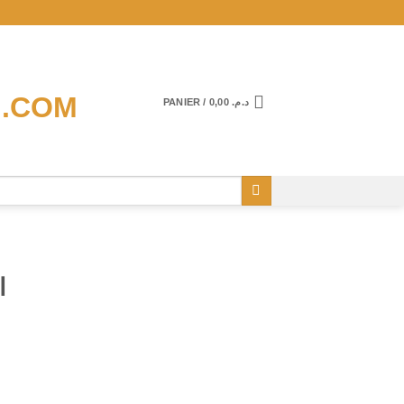
PANIER /
0,00
د.م.
ا