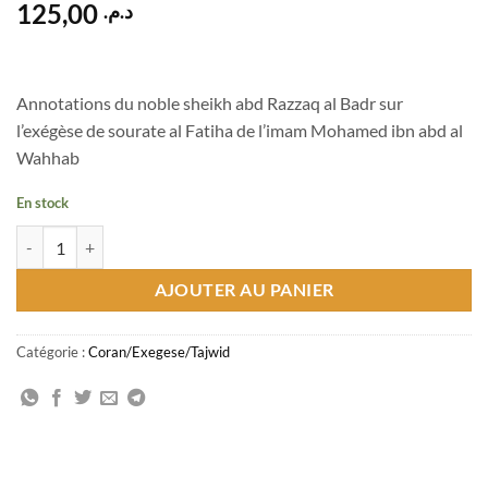
125,00
د.م.
Annotations du noble sheikh abd Razzaq al Badr sur
l’exégèse de sourate al Fatiha de l’imam Mohamed ibn abd al
Wahhab
En stock
quantité de تفسير الفاتحة
AJOUTER AU PANIER
Catégorie :
Coran/Exegese/Tajwid