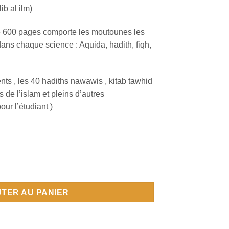
b al ilm)
e 600 pages comporte les moutounes les
ans chaque science : Aquida, hadith, fiqh,
nts , les 40 hadiths nawawis , kitab tawhid
 de l’islam et pleins d’autres
ur l’étudiant )
TER AU PANIER