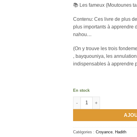
📚 Les fameux (Moutounes tali
Contenu: Ces livre de plus d
plus importants à apprendre d
nahou…
(On y trouve les trois fondeme
, bayquouniya, les annulations
indispensables à apprendre po
En stock
quantité de متون طالب العلم
AJOU
Catégories :
Croyance
,
Hadith