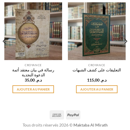
CROYANCE
CROYANCE
رسالة في بيان معتقد أئمة
التعليقات على كشف الشبهات
الدعوة النجدية
35,00
د.م.
115,00
د.م.
AJOUTER AU PANIER
AJOUTER AU PANIER
Cash
PayPal
On
Tous droits réservés 2026 ©
Maktaba Al Mirath
Delivery