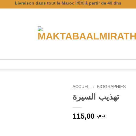
Livraison dans tout le Maroc 🇲🇦 à partir de 40 dhs
ACCUEIL
/
BIOGRAPHIES
تهذيب السيرة
115,00
د.م.