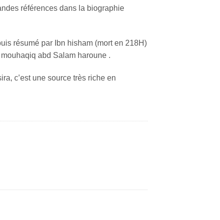
ndes références dans la biographie
q puis résumé par Ibn hisham (mort en 218H)
nd mouhaqiq abd Salam haroune .
sira, c’est une source très riche en