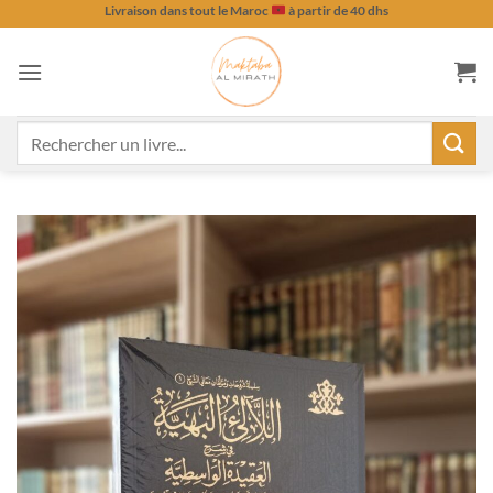
Passer
Livraison dans tout le Maroc
à partir de 40 dhs
au
contenu
Recherche
pour :