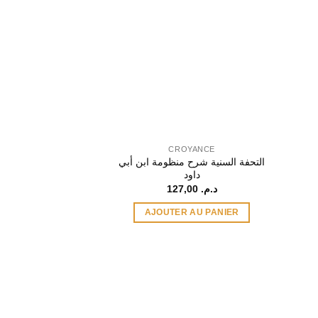
CROYANCE
التحفة السنية شرح منظومة ابن أبي
داود
127,00
د.م.
AJOUTER AU PANIER