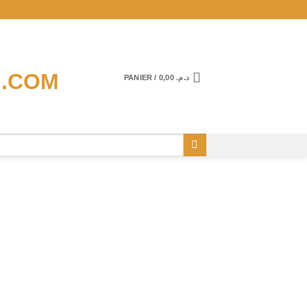
PANIER /
0,00
د.م.