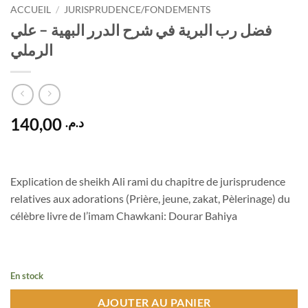
ACCUEIL
/
JURISPRUDENCE/FONDEMENTS
فضل رب البرية في شرح الدرر البهية – علي
الرملي
140,00
د.م.
Explication de sheikh Ali rami du chapitre de jurisprudence
relatives aux adorations (Prière, jeune, zakat, Pèlerinage) du
célèbre livre de l’imam Chawkani: Dourar Bahiya
En stock
AJOUTER AU PANIER