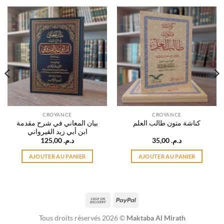
CROYANCE
CROYANCE
بيان المعاني في شرح مقدمة
كناشة متون طالب العلم
ابن أبي زيد القيرواني
125,00
د.م.
35,00
د.م.
AJOUTER AU PANIER
AJOUTER AU PANIER
Cash
PayPal
On
Tous droits réservés 2026 ©
Maktaba Al Mirath
Delivery