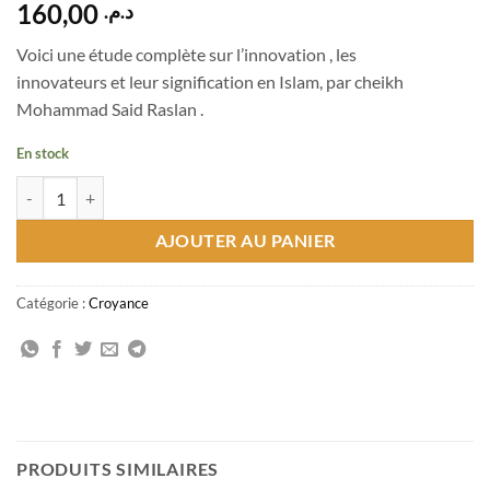
160,00
د.م.
Voici une
étude complète sur l’innovation
, les
innovateurs
et
leur
signification
en Islam,
par
cheikh
Mohammad
Said
Raslan
.
En stock
quantité de دراسات في البدعة والمبتدعين
AJOUTER AU PANIER
Catégorie :
Croyance
PRODUITS SIMILAIRES