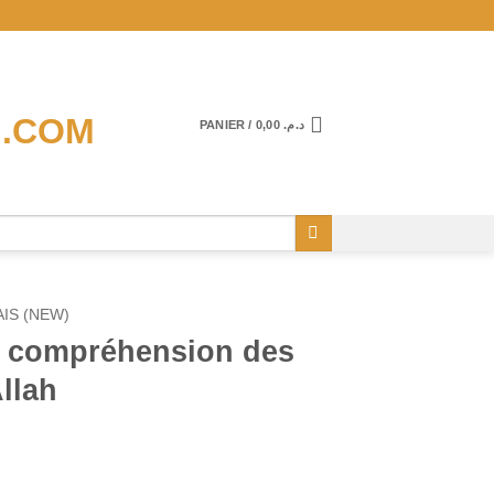
PANIER /
0,00
د.م.
IS (NEW)
a compréhension des
llah