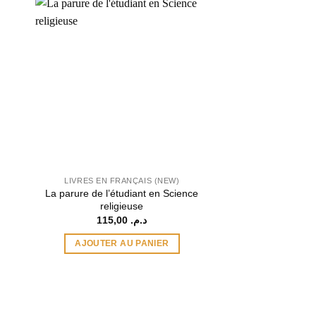
LIVRES EN FRANÇAIS (NEW)
LIVRES EN FRA
La parure de l’étudiant en Science
Règles de jurispru
religieuse
la femme m
115,00
د.م.
AJOUTER AU PANIER
AJOUTER A