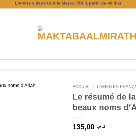
Livraison dans tout le Maroc 🇲🇦 à partir de 40 dhs
ACCUEIL
/
LIVRES EN FRANÇA
Le résumé de l
beaux noms d’A
135,00
د.م.