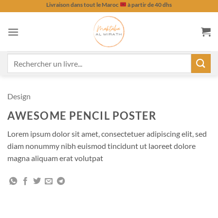
Passer
Livraison dans tout le Maroc
à partir de 40 dhs
au
contenu
Recherche
pour :
Design
AWESOME PENCIL POSTER
Lorem ipsum dolor sit amet, consectetuer adipiscing elit, sed
diam nonummy nibh euismod tincidunt ut laoreet dolore
magna aliquam erat volutpat